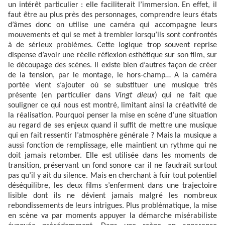
un intérêt particulier : elle faciliterait l’immersion. En effet, il
faut être au plus près des personnages, comprendre leurs états
d’âmes donc on utilise une caméra qui accompagne leurs
mouvements et qui se met à trembler lorsqu’ils sont confrontés
à de sérieux problèmes. Cette logique trop souvent reprise
dispense d’avoir une réelle réflexion esthétique sur son film, sur
le découpage des scènes. Il existe bien d’autres façon de créer
de la tension, par le montage, le hors-champ… A la caméra
portée vient s’ajouter où se substituer une musique très
présente (en particulier dans
Vingt dieux
) qui ne fait que
souligner ce qui nous est montré, limitant ainsi la créativité de
la réalisation. Pourquoi penser la mise en scène d’une situation
au regard de ses enjeux quand il suffit de mettre une musique
qui en fait ressentir l’atmosphère générale ? Mais la musique a
aussi fonction de remplissage, elle maintient un rythme qui ne
doit jamais retomber. Elle est utilisée dans les moments de
transition, préservant un fond sonore car il ne faudrait surtout
pas qu’il y ait du silence. Mais en cherchant à fuir tout potentiel
déséquilibre, les deux films s’enferment dans une trajectoire
lisible dont ils ne dévient jamais malgré les nombreux
rebondissements de leurs intrigues. Plus problématique, la mise
en scène va par moments appuyer la démarche misérabiliste