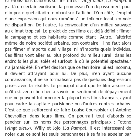
Arrêtons-nous d’abords sur les titres :
Vingt dieux
,
La Pampa
. Il
y a là un certain exotisme, la promesse d’un dépaysement pour
n’importe quel citadin tombant sur l’affiche. D’un côté, l’emploi
d’une expression qui nous ramène à un folklore local, en voie
de disparition. De l’autre, la convocation d’un milieu sauvage
au climat tropical. Le projet de ces films est déjà défini : filmer
la campagne et ses habitants comme étant l’Autre, l’altérité
même de notre société urbaine, son contraire. Il ne faut alors
pas filmer n’importe quel village, ni n’importe quels individus.
Ces films vont aller au plus profond du milieu rural, dans les
endroits les plus isolés et surtout là où le potentiel spectateur
n’a jamais été. En effet dès lors que ce territoire lui est inconnu,
il devient attrayant pour lui. De plus, n’en ayant aucune
connaissance, il ne se formalisera pas de quelques disgressions
prises avec la réalité. Le principal étant que le film assure ce
qu’il est venu chercher à savoir un sentiment de dépaysement
que ne peuvent lui procurer la plupart des films français, ayant
pour cadre la capitale parisienne ou d’autres centres urbains.
C’est ce que s’efforcent de faire Louise Courvoisier et Antoine
Chevrollier dans leurs films. On pourrait tout d’abords se
pencher sur les noms des personnages principaux : Totone
(
Vingt dieux
), Willy et Jojo (
La Pampa
). Il est intéressant de
noter que ce sont les seuls personnages à se faire appeler par