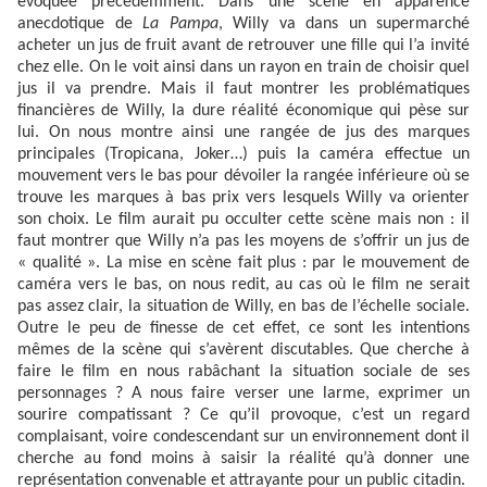
évoquée précédemment. Dans une scène en apparence
anecdotique de
La Pampa
, Willy va dans un supermarché
acheter un jus de fruit avant de retrouver une fille qui l’a invité
chez elle. On le voit ainsi dans un rayon en train de choisir quel
jus il va prendre. Mais il faut montrer les problématiques
financières de Willy, la dure réalité économique qui pèse sur
lui. On nous montre ainsi une rangée de jus des marques
principales (Tropicana, Joker…) puis la caméra effectue un
mouvement vers le bas pour dévoiler la rangée inférieure où se
trouve les marques à bas prix vers lesquels Willy va orienter
son choix. Le film aurait pu occulter cette scène mais non : il
faut montrer que Willy n’a pas les moyens de s’offrir un jus de
« qualité ». La mise en scène fait plus : par le mouvement de
caméra vers le bas, on nous redit, au cas où le film ne serait
pas assez clair, la situation de Willy, en bas de l’échelle sociale.
Outre le peu de finesse de cet effet, ce sont les intentions
mêmes de la scène qui s’avèrent discutables. Que cherche à
faire le film en nous rabâchant la situation sociale de ses
personnages ? A nous faire verser une larme, exprimer un
sourire compatissant ? Ce qu’il provoque, c’est un regard
complaisant, voire condescendant sur un environnement dont il
cherche au fond moins à saisir la réalité qu’à donner une
représentation convenable et attrayante pour un public citadin.