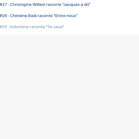
#27 : Christophe Willem raconte "Jacques a dit"
#26 : Chimène Badi raconte "Entre nous"
#25 : Indochine raconte "3e sexe"
#24 : Zaho raconte "C'est chelou"
#23 : Patrick Bruel raconte "Au café des délices"
#22 : Kyo raconte "Le chemin"
#21 : Nolwenn Leroy raconte "Cassé"
#20 : Patrick Hernandez raconte "Born to be alive"
#19 : Lorie raconte "Près de moi"
#18 : Michael Jones raconte "A nos actes manqués" (avec Jean-Jacque
#17 : Khaled raconte "Aïcha"
#16 : Corneille raconte "Parce qu'on vient de loin"
#15 : Indochine raconte "L'aventurier"