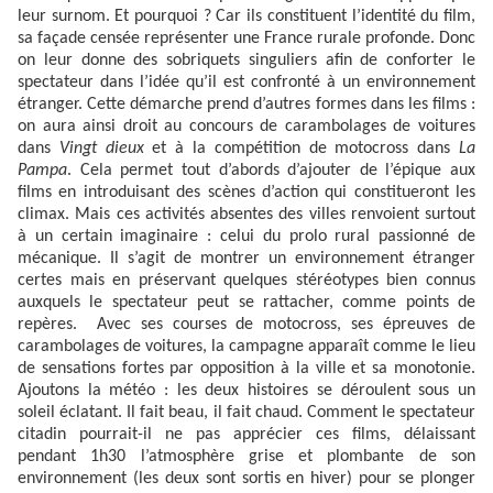
leur surnom. Et pourquoi ? Car ils constituent l’identité du film,
sa façade censée représenter une France rurale profonde. Donc
on leur donne des sobriquets singuliers afin de conforter le
spectateur dans l’idée qu’il est confronté à un environnement
étranger. Cette démarche prend d’autres formes dans les films :
on aura ainsi droit au concours de carambolages de voitures
dans
Vingt dieux
et à la compétition de motocross dans
La
Pampa
. Cela permet tout d’abords d’ajouter de l’épique aux
films en introduisant des scènes d’action qui constitueront les
climax. Mais ces activités absentes des villes renvoient surtout
à un certain imaginaire : celui du prolo rural passionné de
mécanique. Il s’agit de montrer un environnement étranger
certes mais en préservant quelques stéréotypes bien connus
auxquels le spectateur peut se rattacher, comme points de
repères. Avec ses courses de motocross, ses épreuves de
carambolages de voitures, la campagne apparaît comme le lieu
de sensations fortes par opposition à la ville et sa monotonie.
Ajoutons la météo : les deux histoires se déroulent sous un
soleil éclatant. Il fait beau, il fait chaud. Comment le spectateur
citadin pourrait-il ne pas apprécier ces films, délaissant
pendant 1h30 l’atmosphère grise et plombante de son
environnement (les deux sont sortis en hiver) pour se plonger